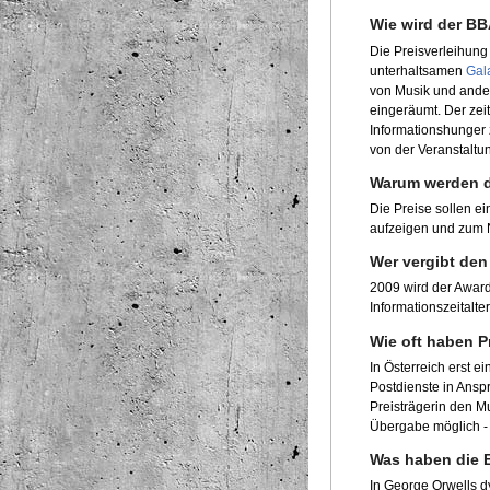
Wie wird der B
Die Preisverleihung 
unterhaltsamen
Gal
von Musik und ander
eingeräumt. Der zei
Informationshunger 
von der Veranstaltun
Warum werden d
Die Preise sollen e
aufzeigen und zum
Wer vergibt de
2009 wird der Awar
Informationszeitalte
Wie oft haben P
In Österreich erst e
Postdienste in Ansp
Preisträgerin den Mu
Übergabe möglich - 
Was haben die B
In George Orwells dy