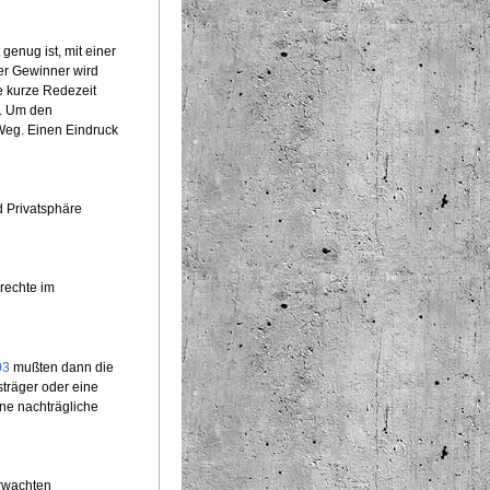
genug ist, mit einer
er Gewinner wird
e kurze Redezeit
e. Um den
 Weg. Einen Eindruck
d Privatsphäre
rechte im
03
mußten dann die
sträger oder eine
ine nachträgliche
erwachten