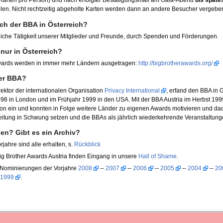
 Karten pro Person) und nach erfolgter Bestätigungsmail am Gala-Abend
bis späte
en. Nicht rechtzeitig abgeholte Karten werden dann an andere Besucher vergebe
ich der BBA in Österreich?
iche Tätigkeit unserer Mitglieder und Freunde, durch Spenden und Förderungen.
 nur in Österreich?
Awards werden in immer mehr Ländern ausgetragen:
http://bigbrotherawards.org/
er BBA?
irektor der internationalen Organisation
Privacy International
, erfand den BBA in 
998 in London und im Frühjahr 1999 in den USA. Mit der BBA Austria im Herbst 1999
on ein und konnten in Folge weitere Länder zu eigenen Awards motivieren und da
reitung in Schwung setzen und die BBAs als jährlich wiederkehrende Veranstaltunge
n? Gibt es ein Archiv?
rjahre sind alle erhalten, s.
Rückblick
ig Brother Awards Austria finden Eingang in unsere
Hall of Shame
.
n Nominierungen der Vorjahre
2008
--
2007
--
2006
--
2005
--
2004
--
20
1999
.