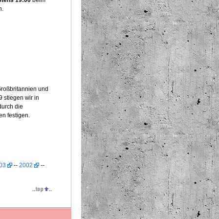
stens 19:00
beim
n.
Großbritannien und
 stiegen wir in
durch die
n festigen.
03
--
2002
--