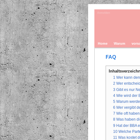
Anmelden
Home
Warum
vors
FAQ
Inhaltsverzeich
1
Wer kann de
2
Wer entscheid
3
Gibt es nur N
4
Wie wird der
5
Warum werden
6
Wer vergibt 
7
Wie oft haben
8
Was haben di
9
Hat der BBA e
10
Welche Parte
11
Was kostet d