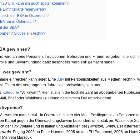
um 20 Uhr, kann ich auch später kommen?
e Eintrittskarte reservieren?
rt sich der BBA in Österreich?
BBA nur in Österreich?
t der BBA?
onnen? Gibt es ein Archiv?
BBA gewinnen?
rd wird an jene Personen, Institutionen, Behörden und Firmen vergeben, die sich i
olle und Bevormundung ganz besonders "verdient" gemacht haben.
, wer gewinnt?
läge einreichen kann jeder. Eine
Jury
mit Persönlichkeiten aus Medien, Technik, Wi
n Fällen des vergangenen Jahres die preiswürdigsten aus.
ie
Kategorie
"Volkswahl". Hier ist allein die höchste Zahl an abgegebenen Publiku
Mail, Brief oder Wahlkarte) zu einen bestimmten Fall entscheidend.
ativpreise?
s werden manchmal - in Österreich bisher vier Mal - Positivpreise an Personen o
ren Kampf gegen die Überwachungslawine besonders unterstützen. Was in der Sc
eich der
Prix Voltaire
und in Italien und Australien der
(Winston) Smith
. Der österreic
ertatis
. Er ging 2003 an Peter Huemer, 2005 an das EU Parlament, 2006 an Hans 
n Meryem Marzouki.