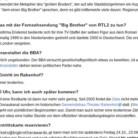
rwendet die Metapher des "großen Bruders", der auf alle StaatsbürgerInnen ein Aug
dem einen Big Brother" sprechen, denn es gibt mittlerweile viele davon: Regier
as mit der Fernsehsendung "Big Brother" von RTL2 zu tun?
nsfirma Endemol bediente sich für ihre TV-Staffel der selben Figur aus dem Roman 
alig 1999 in den Niederlanden gedreht und startete 2000 in Deutschland. Die e
 London vergeben.
eranstaltet die BBA?
eilich ungebunden. Der BBA versucht gesellschaftspolitisch etwas zu bewirken, ist a
eranstalter
stehen keiner politischen Partei nahe.
Eintritt im Rabenhof?
immer kostenlos.
0 Uhr, kann ich auch später kommen?
 eine Restkarte ist dann nur mehr sehr gering. Seit 2005 findet die
Gala
nicht meh
Donaukanal sondern im historischen
Gemeindebau-Theater Rabenhof
statt. (
We
geht von pünktlichen Beginnzeiten aus. Damit man auch sicher eine kostenlose Zä
hon etwa eine halbe Stunde vor dem offiziellen Veranstaltungsbeginn einzutreffen.
ntrittskarte reservieren?
kann man sich bis spätestens Freitag 24.10., 23:59