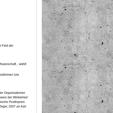
m Feld der
ssenschaft... wählt
msstimmen (via
der Organisationen
hweiz der
Winkelried
hische Positivpreis
Zeger, 2007 an Karl