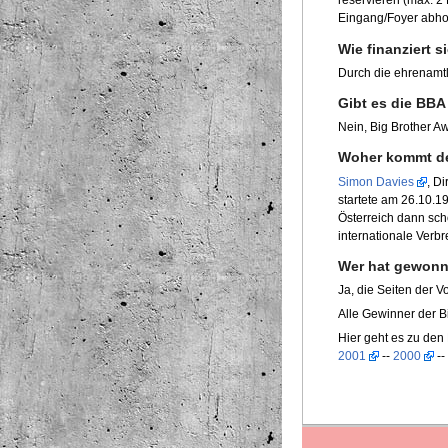
reservieren (max. 2
Eingang/Foyer abhol
Wie finanziert s
Durch die ehrenamtl
Gibt es die BBA
Nein, Big Brother 
Woher kommt d
Simon Davies
, D
startete am 26.10.1
Österreich dann sch
internationale Verb
Wer hat gewonne
Ja, die Seiten der Vo
Alle Gewinner der B
Hier geht es zu de
2001
--
2000
--