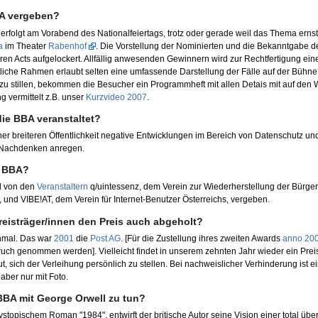
BA vergeben?
erfolgt am Vorabend des Nationalfeiertags, trotz oder gerade weil das Thema ernst 
a
im Theater
Rabenhof
. Die Vorstellung der Nominierten und die Bekanntgabe d
en Acts aufgelockert. Allfällig anwesenden Gewinnern wird zur Rechtfertigung ein
tliche Rahmen erlaubt selten eine umfassende Darstellung der Fälle auf der Bühn
zu stillen, bekommen die Besucher ein Programmheft mit allen Detais mit auf den
g vermittelt z.B. unser
Kurzvideo 2007
.
ie BBA veranstaltet?
iner breiteren Öffentlichkeit negative Entwicklungen im Bereich von Datenschutz un
 Nachdenken anregen.
n BBA?
d von den
Veranstaltern
q/uintessenz, dem Verein zur Wiederherstellung der Bürger
r, und VIBE!AT, dem Verein für Internet-Benutzer Österreichs, vergeben.
reisträger/innen den Preis auch abgeholt?
inmal. Das war
2001
die
Post AG
. [Für die Zustellung ihres zweiten Awards
anno 20
ruch genommen werden]. Vielleicht findet in unserem zehnten Jahr wieder ein Prei
t, sich der Verleihung persönlich zu stellen. Bei nachweislicher Verhinderung ist e
aber nur mit Foto.
BA mit George Orwell zu tun?
stopischem Roman "1984", entwirft der britische Autor seine Vision einer total üb