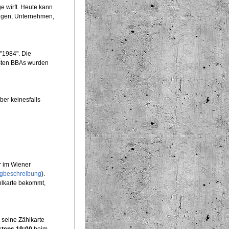
e wirft. Heute kann
ungen, Unternehmen,
"1984". Die
rsten BBAs wurden
ber keinesfalls
r im Wiener
gbeschreibung
).
hlkarte bekommt,
 seine Zählkarte