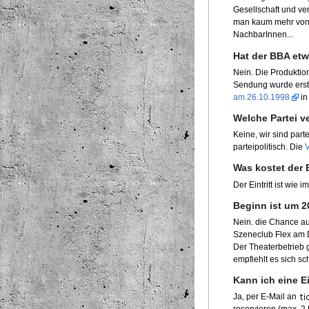
Gesellschaft und ve
man kaum mehr von "
NachbarInnen...
Hat der BBA etw
Nein. Die Produktio
Sendung wurde erstm
am 26.10.1998
in
Welche Partei v
Keine, wir sind part
parteipolitisch. Die
V
Was kostet der 
Der Eintritt ist wie 
Beginn ist um 2
Nein. die Chance auf
Szeneclub Flex am 
Der Theaterbetrieb 
empfiehlt es sich sc
Kann ich eine Ei
Ja, per E-Mail an