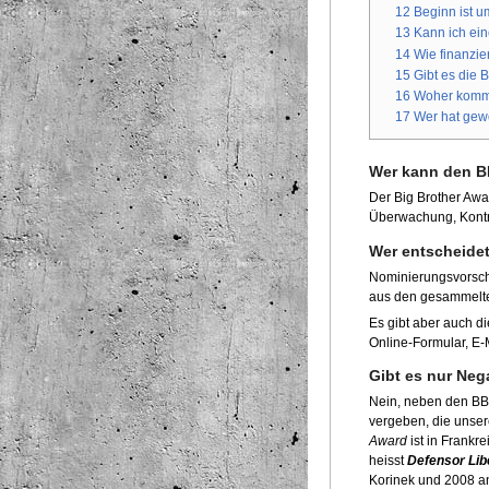
12
Beginn ist 
13
Kann ich ein
14
Wie finanzie
15
Gibt es die 
16
Woher komm
17
Wer hat gew
Wer kann den 
Der Big Brother Awa
Überwachung, Kontr
Wer entscheidet
Nominierungsvorsch
aus den gesammelte
Es gibt aber auch d
Online-Formular, E-
Gibt es nur Neg
Nein, neben den BBA
vergeben, die unse
Award
ist in Frankr
heisst
Defensor Lib
Korinek und 2008 a