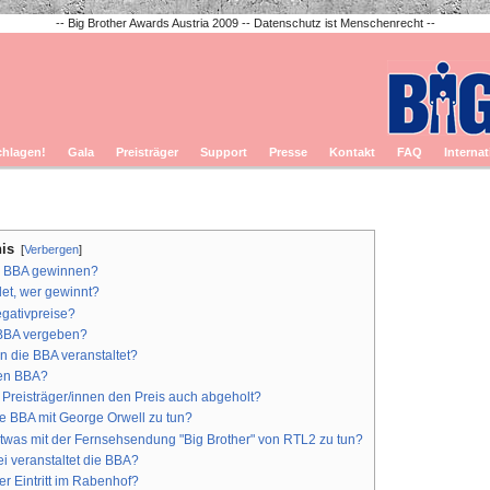
-- Big Brother Awards Austria 2009 -- Datenschutz ist Menschenrecht --
chlagen!
Gala
Preisträger
Support
Presse
Kontakt
FAQ
Internat
nis
[
Verbergen
]
n BBA gewinnen?
et, wer gewinnt?
egativpreise?
 BBA vergeben?
 die BBA veranstaltet?
den BBA?
 Preisträger/innen den Preis auch abgeholt?
e BBA mit George Orwell zu tun?
twas mit der Fernsehsendung "Big Brother" von RTL2 zu tun?
i veranstaltet die BBA?
er Eintritt im Rabenhof?