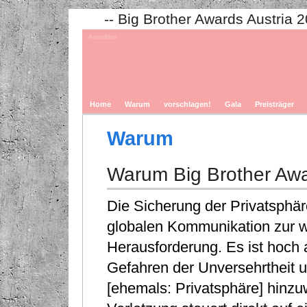
-- Big Brother Awards Austria 
Anmelden
Home
Warum
vorschlagen!
Gala
Preisträger
Warum
Warum Big Brother Aw
Die Sicherung der Privatsphäre
globalen Kommunikation zur 
Herausforderung. Es ist hoch an
Gefahren der Unversehrtheit u
[ehemals: Privatsphäre] hinzu