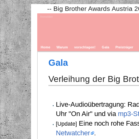
-- Big Brother Awards Austria 
Anmelden
Home
Warum
vorschlagen!
Gala
Preisträger
Gala
Verleihung der Big Bro
Live-Audioübertragung: R
Uhr "On Air" und via
mp3-S
Eine noch rohe Fas
[Update]
Netwatcher
.