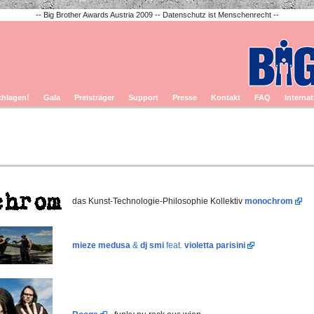
-- Big Brother Awards Austria 2009 -- Datenschutz ist Menschenrecht --
chlagen!
Gala
Preisträger
Support
Presse
Kontakt
FAQ
Internat
das Kunst-Technologie-Philosophie Kollektiv
monochrom
mieze medusa
&
dj smi
feat.
violetta parisini