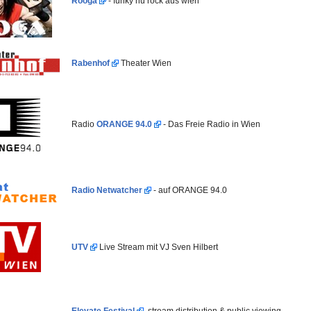
Rooga
- funky nu rock aus wien
Rabenhof
Theater Wien
Radio
ORANGE 94.0
- Das Freie Radio in Wien
Radio Netwatcher
- auf ORANGE 94.0
UTV
Live Stream mit VJ Sven Hilbert
Elevate Festival
, stream distribution & public viewing