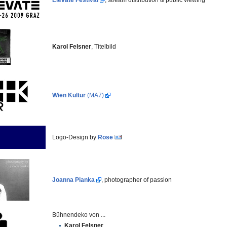
Karol Felsner
, Titelbild
Wien Kultur
(MA7)
Logo-Design by
Rose
Joanna Pianka
, photographer of passion
Bühnendeko von ...
Karol Felsner