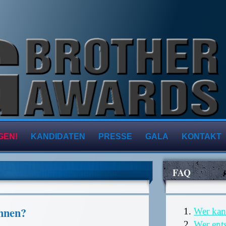
GEN!
KANDIDATEN
PRESSE
GALA
KONTAKT
FAQ
nnen?
Wer ka
Wer ent