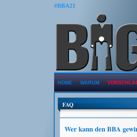
#BBA21
HOME
WARUM
VORSCHLA
FAQ
Wer kann den BBA gewi