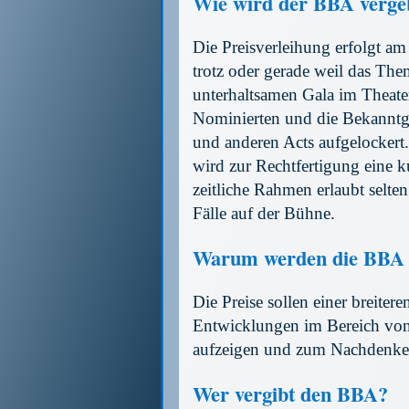
Wie wird der BBA verge
Die Preisverleihung erfolgt am
trotz oder gerade weil das Them
unterhaltsamen Gala im Theate
Nominierten und die Bekannt
und anderen Acts aufgelockert
wird zur Rechtfertigung eine k
zeitliche Rahmen erlaubt selte
Fälle auf der Bühne.
Warum werden die BBA v
Die Preise sollen einer breitere
Entwicklungen im Bereich von
aufzeigen und zum Nachdenke
Wer vergibt den BBA?