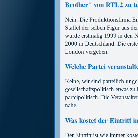
Brother" von RTL2 zu t
Nein. Die Produktionsfirma En
Staffel der selben Figur aus
wurde erstmalig 1999 in den Ni
2000 in Deutschland. Die er
London vergeben.
Welche Partei veranstalt
Keine, wir sind parteilich un
gesellschaftspolitisch etwas zu 
parteipolitisch. Die Veranstalte
nahe.
Was kostet der Eintritt 
Der Eintritt ist wie immer kost