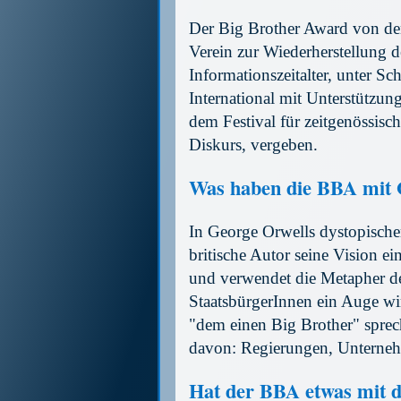
Der Big Brother Award von d
Verein zur Wiederherstellung d
Informationszeitalter, unter S
International mit Unterstützu
dem Festival für zeitgenössisc
Diskurs, vergeben.
Was haben die BBA mit 
In George Orwells dystopisch
britische Autor seine Vision ei
und verwendet die Metapher de
StaatsbürgerInnen ein Auge w
"dem einen Big Brother" sprech
davon: Regierungen, Unterneh
Hat der BBA etwas mit 