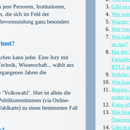
Gibt es 
jene Personen, Institutionen,
Wie wir
 die sich im Feld der
Warum w
 Bevormundung ganz besonders
Wer ver
Was hab
winnt?
zu tun?
Hat der
chen kann jeder. Eine Jury mit
Fernseh
echnik, Wissenschaft... wählt aus
RTL2 zu
rgangenen Jahres die
Welche P
Was kost
Beginn 
 "Volkswahl". Hier ist allein die
später 
Publikumsstimmen (via Online-
Kann ich
ahlkarte) zu einen bestimmten Fall
Wie fina
Österrei
Gibt es 
e?