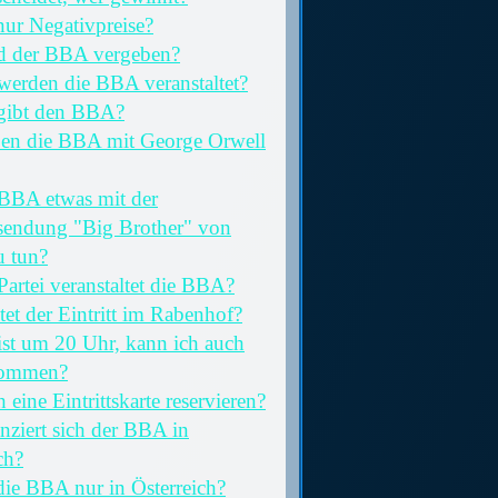
nur Negativpreise?
d der BBA vergeben?
erden die BBA veranstaltet?
gibt den BBA?
en die BBA mit George Orwell
 BBA etwas mit der
sendung "Big Brother" von
 tun?
artei veranstaltet die BBA?
et der Eintritt im Rabenhof?
ist um 20 Uhr, kann ich auch
kommen?
 eine Eintrittskarte reservieren?
nziert sich der BBA in
ch?
die BBA nur in Österreich?