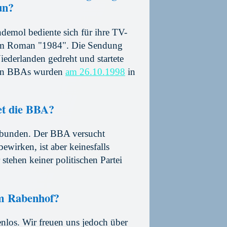
un?
demol bediente sich für ihre TV-
 dem Roman "1984". Die Sendung
ederlanden gedreht und startete
sten BBAs wurden
am 26.10.1998
in
et die BBA?
gebunden. Der BBA versucht
bewirken, ist aber keinesfalls
r stehen keiner politischen Partei
im Rabenhof?
enlos. Wir freuen uns jedoch über