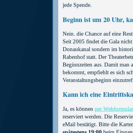
jede Spende.
Beginn ist um 20 Uhr, k
Nein. die Chance auf eine Rest
Seit 2005 findet die Gala nic
Donaukanal sondern im histor
Rabenhof statt. Der Theaterbet
Beginnzeiten aus. Damit man au
bekommt, empfiehlt es sich sch
Veranstaltungsbeginn einzutref
Kann ich eine Eintrittsk
Ja, es können
per Webformular 
reserviert werden. Die Reservi
eMail bestätigt. Bitte die Kart
spätestens 19:00
beim Eingang