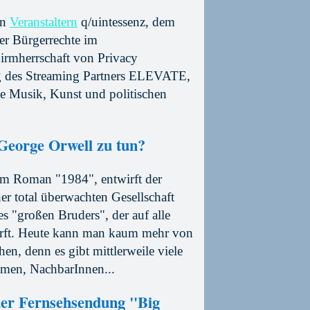
en
Veranstaltern
q/uintessenz, dem
er Bürgerrechte im
chirmherrschaft von Privacy
ng des Streaming Partners ELEVATE,
he Musik, Kunst und politischen
George Orwell zu tun?
em Roman "1984", entwirft der
ner total überwachten Gesellschaft
s "großen Bruders", der auf alle
irft. Heute kann man kaum mehr von
en, denn es gibt mittlerweile viele
men, NachbarInnen...
der Fernsehsendung "Big