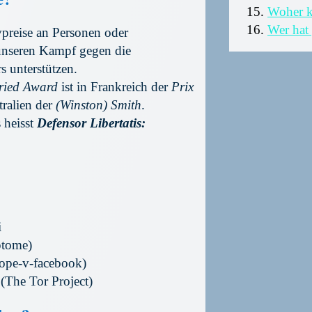
Woher 
Wer hat
preise an Personen oder
 unseren Kampf gegen die
 unterstützen.
ried Award
ist in Frankreich der
Prix
tralien der
(Winston) Smith
.
s heisst
Defensor Libertatis:
i
ptome)
ope-v-facebook)
(The Tor Project)