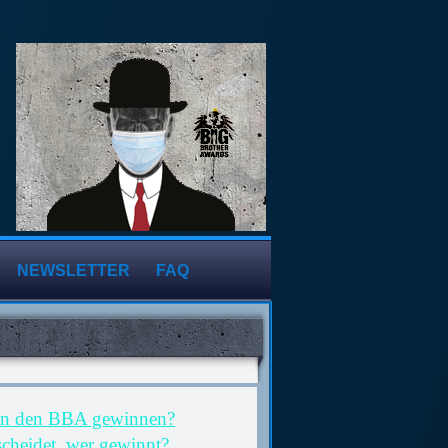
NEWSLETTER
FAQ
nn den BBA gewinnen?
scheidet, wer gewinnt?