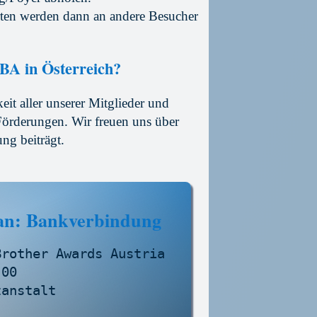
arten werden dann an andere Besucher
BBA in Österreich?
eit aller unserer Mitglieder und
örderungen. Wir freuen uns über
ng beiträgt.
an: Bankverbindung
rother Awards Austria

00

anstalt
