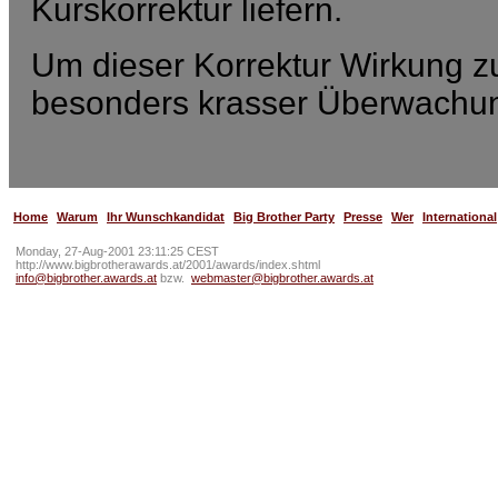
Kurskorrektur liefern.
Um dieser Korrektur Wirkung zu
besonders krasser Überwachungs
Home
Warum
Ihr Wunschkandidat
Big Brother Party
Presse
Wer
International
Monday, 27-Aug-2001 23:11:25 CEST
http://www.bigbrotherawards.at/2001/awards/index.shtml
info@bigbrother.awards.at
bzw.
webmaster@bigbrother.awards.at