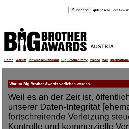
q/depesche
- der Newsle
Home
Warum
Ihr Wunschkandidat
Big Brother Party
Presse
Wer
Internationa
Warum Big Brother Awards verliehen werden
Weil es an der Zeit ist, öffentl
unserer Daten-Integrität [ehem
fortschreitende Verletzung steue
Kontrolle und kommerzielle Verf