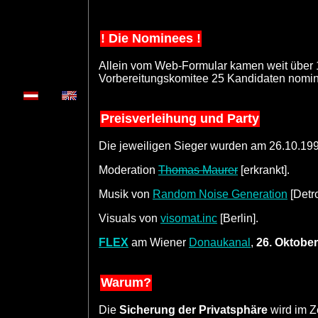
! Die Nominees !
Allein vom Web-Formular kamen weit über 1
Vorbereitungskomitee 25 Kandidaten nomin
Preisverleihung und Party
Die jeweiligen Sieger wurden am 26.10.1
Moderation
Thomas Maurer
[erkrankt].
Musik von
Random Noise Generation
[Detro
Visuals von
visomat.inc
[Berlin].
FLEX
am Wiener
Donaukanal
,
26. Oktobe
Warum?
Die
Sicherung der Privatsphäre
wird im Z