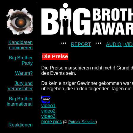
Kandidaten
***
REPORT
***
AUDIO | V
nominieren
Die Preise
Big Brother
Party
Die Preise marschieren nicht mehr! Grund d
Warum?
des Events sein.
Jury und
Da kein einziger Gewinner gekommen war u
Veranstalter
übergeben, die in den folgenden Tagen die
Big Brother
International
video1
video2
video3
more pics
(©
Patrick Schaller
)
Reaktionen