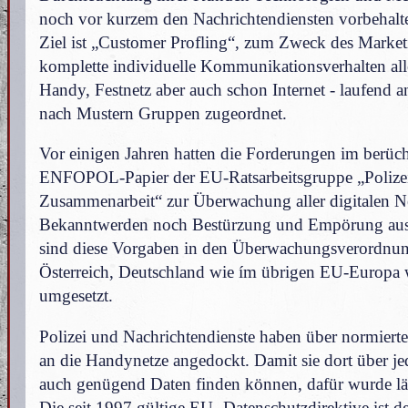
noch vor kurzem den Nachrichtendiensten vorbehalte
Ziel ist „Customer Profling“, zum Zweck des Market
komplette individuelle Kommunikationsverhalten al
Handy, Festnetz aber auch schon Internet - laufend a
nach Mustern Gruppen zugeordnet.
Vor einigen Jahren hatten die Forderungen im berüch
ENFOPOL-Papier der EU-Ratsarbeitsgruppe „Polizei
Zusammenarbeit“ zur Überwachung aller digitalen Ne
Bekanntwerden noch Bestürzung und Empörung ausg
sind diese Vorgaben in den Überwachungsverordnun
Österreich, Deutschland wie ím übrigen EU-Europa
umgesetzt.
Polizei und Nachrichtendienste haben über normierte 
an die Handynetze angedockt. Damit sie dort über j
auch genügend Daten finden können, dafür wurde lä
Die seit 1997 gültige EU- Datenschutzdirektive ist de