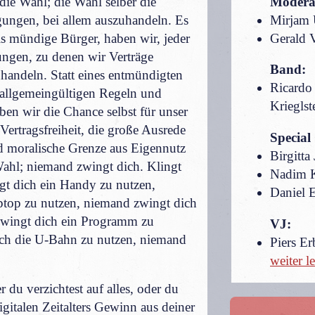
die Wahl; die Wahl selber die
Modera
ngen, bei allem auszuhandeln. Es
Mirjam 
als mündige Bürger, haben wir, jeder
Gerald 
ungen, zu denen wir Verträge
Band:
handeln. Statt eines entmündigten
Ricardo 
t allgemeingültigen Regeln und
Krieglst
en wir die Chance selbst für unser
Vertragsfreiheit, die große Ausrede
Special
nd moralische Grenze aus Eigennutz
Birgitta
Wahl; niemand zwingt dich. Klingt
Nadim K
gt dich ein Handy zu nutzen,
Daniel E
ptop zu nutzen, niemand zwingt dich
zwingt dich ein Programm zu
VJ:
dich die U-Bahn zu nutzen, niemand
Piers Er
weiter le
 du verzichtest auf alles, oder du
digitalen Zeitalters Gewinn aus deiner