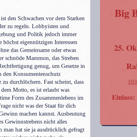
Big 
 ist den Schwachen vor dem Starken
der zu regeln. Lobbyisten und
zgebung und Politik jedoch immer
e höchst eigennützigen Interessen
25. Ok
ohne das Gemeinsame oder etwas
Der schnöde Mammon, das Streben
Ra
 Rechtfertigung genug, um Gesetze in
um den Konsumentenschutz
103
zu durchlöchern. Fast scheint, dass
dem Motto, es ist erlaubt was
Einlass:
egitime Form des Zusammenlebens im
Frage nicht was der Staat für dich
 Gewinn machen kannst. Ausbeutung
es Gewinnstrebens nicht alles
 man hat sie ja ausdrücklich gefragt