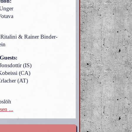
tion:
Unger
Votava
Ritalini & Rainer Binder-
ein
 Guests:
 Jonsdottir (IS)
obeissi (CA)
rlacher (AT)
bslöh
sen ...