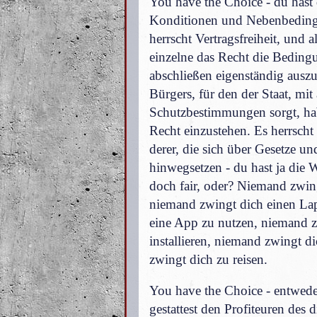
You have the Choice - du hast 
Konditionen und Nebenbedingu
herrscht Vertragsfreiheit, und 
einzelne das Recht die Beding
abschließen eigenständig auszu
Bürgers, für den der Staat, mi
Schutzbestimmungen sorgt, hab
Recht einzustehen. Es herrscht 
derer, die sich über Gesetze u
hinwegsetzen - du hast ja die 
doch fair, oder? Niemand zwin
niemand zwingt dich einen La
eine App zu nutzen, niemand 
installieren, niemand zwingt 
zwingt dich zu reisen.
You have the Choice - entweder
gestattest den Profiteuren des 