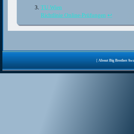
TU Wien
Richtlinie Online-Prüfungen
↩︎
[
About Big Brother Aw