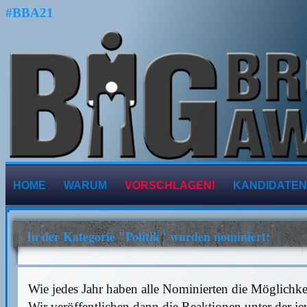
#BBA21
HOME
WARUM
VORSCHLAGEN!
KANDIDATEN
In der Kategorie "Politik" wurden nominiert:
Wie jedes Jahr haben alle Nominierten die Möglichk
Wir veröffentlichen dann die Reaktionen unter der j