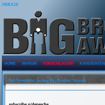
#BBA20
HOME
WARUM
VORSCHLAGEN!
KANDIDATEN
Der Newsletter zu den Big Brother Awards
subscribe q/depesche