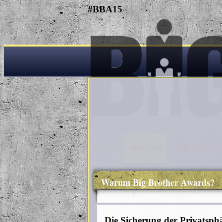
#BBA15
HOME
WARUM
VORSCHLA
Warum Big Brother Awards?
Die Sicherung der Privatsphä