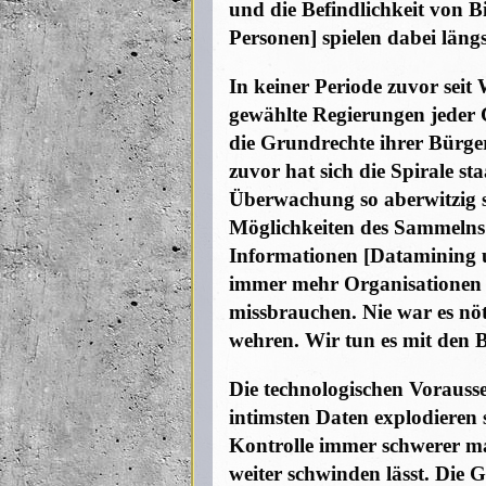
und die Befindlichkeit von B
Personen] spielen dabei längs
In keiner Periode zuvor seit
gewählte Regierungen jeder C
die Grundrechte ihrer Bürger
zuvor hat sich die Spirale st
Überwachung so aberwitzig s
Möglichkeiten des Sammelns 
Informationen [Datamining 
immer mehr Organisationen d
missbrauchen. Nie war es nöt
wehren. Wir tun es mit den B
Die technologischen Vorauss
intimsten Daten explodieren s
Kontrolle immer schwerer m
weiter schwinden lässt. Die 