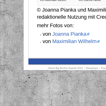
© Joanna Pianka und Maximilia
redaktionelle Nutzung mit Cred
mehr Fotos von:
von
Joanna Pianka
von
Maximilian Wilhelm
About Big Brother Awards 2010
|
Disclaimers
|
Powe