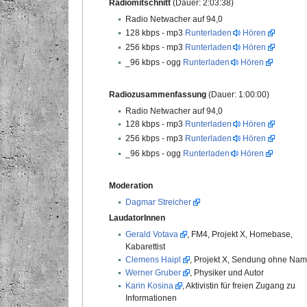
Radiomitschnitt
(Dauer: 2:03:38)
Radio Netwacher auf 94,0
128 kbps - mp3
Runterladen
Hören
256 kbps - mp3
Runterladen
Hören
_96 kbps - ogg
Runterladen
Hören
Radiozusammenfassung
(Dauer: 1:00:00)
Radio Netwacher auf 94,0
128 kbps - mp3
Runterladen
Hören
256 kbps - mp3
Runterladen
Hören
_96 kbps - ogg
Runterladen
Hören
Moderation
Dagmar Streicher
LaudatorInnen
Gerald Votava
, FM4, Projekt X, Homebase,
Kabarettist
Clemens Haipl
, Projekt X, Sendung ohne Na
Werner Gruber
, Physiker und Autor
Karin Kosina
, Aktivistin für freien Zugang zu
Informationen