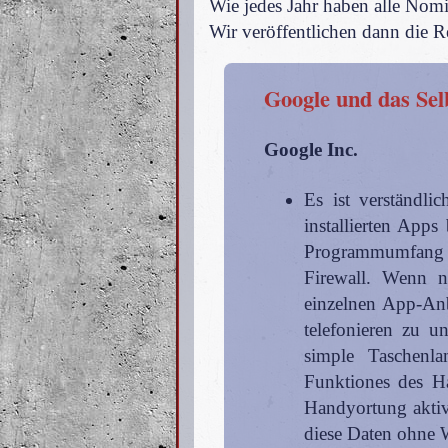
Wie jedes Jahr haben alle Nom
Wir veröffentlichen dann die R
Google und das Se
Google Inc.
Es ist verständl
installierten Apps
Programmumfang b
Firewall. Wenn 
einzelnen App-Anb
telefonieren zu 
simple Taschenla
Funktiones des Ha
Handyortung aktiv
diese Daten ohne W