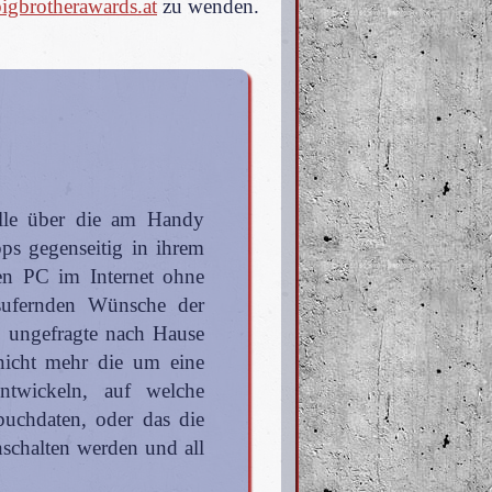
igbrotherawards.at
zu wenden.
olle über die am Handy
pps gegenseitig in ihrem
n PC im Internet ohne
sufernden Wünsche der
s ungefragte nach Hause
nicht mehr die um eine
ntwickeln, auf welche
buchdaten, oder das die
schalten werden und all