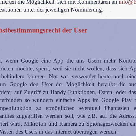
inierten die Möglichkeit, sich mit Kommentaren an
info@b
eaktionen unter der jeweiligen Nominierung.
lbstbestimmungsrecht der User
ich, wenn Google eine App die uns Usern mehr Kontr
 bieten möchte, sperrt, weil sie nicht wollen, dass sich A
ehindern können. Nur wer verwendet heute noch eine
nun Google den User der Möglichkeit beraubt die au
ieter auf Zugriff zu Handy-Funktionen, Daten, oder da
unterbinden so wundern einfache Apps im Google Play 
mpenfunktion zu ermöglichen eventuell Phantasien e
ndies zugegriffen werden soll, wie z.B. auf die Adress
iert wird, Mikrofon und Kamera zu Spionagezwecken ein
issen des Users in das Internet übertragen werden.